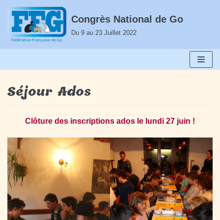
Aller
Congrès National de Go
au
Du 9 au 23 Juillet 2022
contenu
Séjour Ados
Clôture des inscriptions ados le lundi 27 juin !